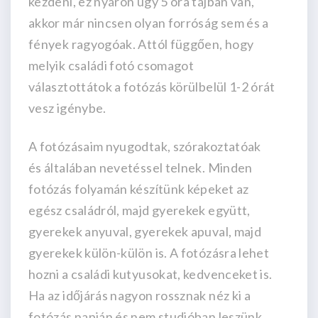
kezdeni, ez nyáron ugy 5 óra tájban van,
akkor már nincsen olyan forróság sem és a
fények ragyogóak. Attól függően, hogy
melyik családi fotó csomagot
választottátok a fotózás körülbelül 1-2 órát
vesz igénybe.
A fotózásaim nyugodtak, szórakoztatóak
és általában nevetéssel telnek. Minden
fotózás folyamán készítünk képeket az
egész családról, majd gyerekek együtt,
gyerekek anyuval, gyerekek apuval, majd
gyerekek külön-külön is. A fotózásra lehet
hozni a családi kutyusokat, kedvenceket is.
Ha az időjárás nagyon rossznak néz ki a
fotózás napján és nem studióban leszünk,