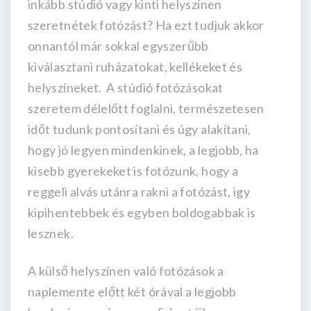
inkább stúdió vagy kinti helyszínen
szeretnétek fotózást? Ha ezt tudjuk akkor
onnantól már sokkal egyszerűbb
kiválasztani ruházatokat, kellékeket és
helyszíneket. A stúdió fotózásokat
szeretem délelőtt foglalni, természetesen
időt tudunk pontosítani és úgy alakítani,
hogy jó legyen mindenkinek, a legjobb, ha
kisebb gyerekeket is fotózunk, hogy a
reggeli alvás utánra rakni a fotózást, igy
kipihentebbek és egyben boldogabbak is
lesznek.
A külső helyszínen való fotózások a
naplemente előtt két órával a legjobb