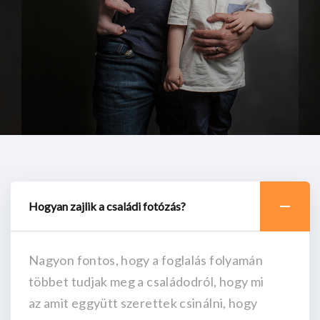
Hogyan zajlik a családi fotózás?
Nagyon fontos, hogy a foglalás folyamán
többet tudjak meg a családodról, hogy mi
az amit eggyütt szerettek csinálni, hogy