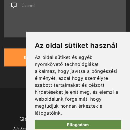
Üzenet
Az oldal sütiket használ
Küldés
Az oldal sütiket és egyéb
nyomkövető technológiákat
alkalmaz, hogy javítsa a böngészési
élményét, azzal hogy személyre
szabott tartalmakat és célzott
hirdetéseket jelenít meg, és elemzi a
weboldalunk forgalmát, hogy
Közösségi média:
megtudjuk honnan érkeztek a
látogatóink.
Ginger and Lime Photography ©
2026
.
Elfogadom
|
|
Adatkezelési tájékoztató
Impresszum
Értékelésbekérő és