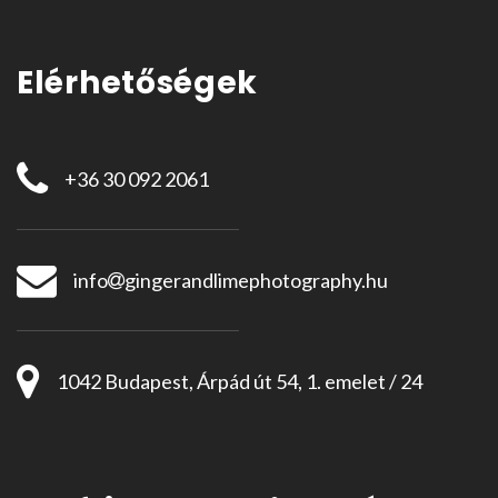
Elérhetőségek
+36 30 092 2061
info
gingerandlimephotography.hu
1042 Budapest, Árpád út 54, 1. emelet / 24