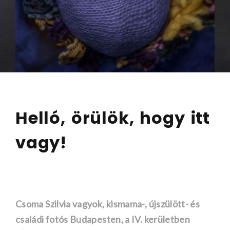
Helló, örülök, hogy itt
vagy!
Csoma Szilvia vagyok, kismama-, újszülött- és
családi fotós Budapesten, a IV. kerületben