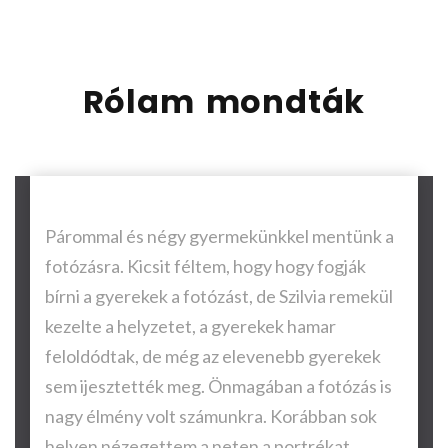
Rólam mondták
Párommal és négy gyermekünkkel mentünk a
fotózásra. Kicsit féltem, hogy hogy fogják
bírni a gyerekek a fotózást, de Szilvia remekül
kezelte a helyzetet, a gyerekek hamar
feloldódtak, de még az elevenebb gyerekek
sem ijesztették meg. Önmagában a fotózás is
nagy élmény volt számunkra. Korábban sok
helyen nézegettem a neten a portrékat,