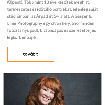
(Újpest). Több mint 13 éve készítek meghitt,
természetes és időtálló portrékat, jelenleg saját
stúdiómban, az Árpád út 54. alatt. A Ginger &
Lime Photography egy olyan hely, ahol minden
fotózás nyugodt, biztonságos és szeretetteljes
légkörben zajlik.
tovább