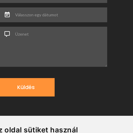
Válasszon egy dátumot
Üzenet
Küldés
z oldal sütiket használ