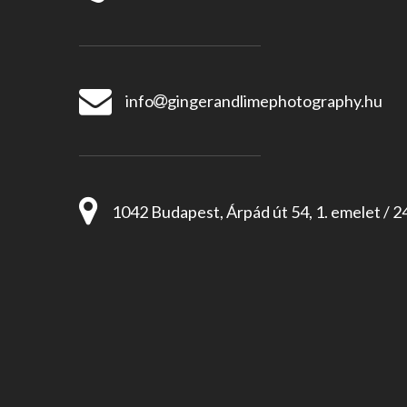
info
gingerandlimephotography.hu
1042 Budapest, Árpád út 54, 1. emelet / 2