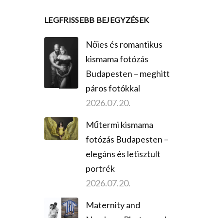
LEGFRISSEBB BEJEGYZÉSEK
Nőies és romantikus
kismama fotózás
Budapesten – meghitt
páros fotókkal
2026.07.20.
Műtermi kismama
fotózás Budapesten –
elegáns és letisztult
portrék
2026.07.20.
Maternity and