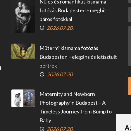
Nőies és romantikus kismama
fotózás Budapesten – meghitt
páros fotókkal
2026.07.20.
Műtermi kismama fotózás
Budapesten – elegáns és letisztult
portrék
4
2026.07.20.
Maternity and Newborn
Photography in Budapest – A
Timeless Journey from Bump to
Baby
A
2026.07.20.