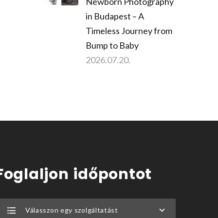
Newborn Photography
in Budapest – A
Timeless Journey from
Bump to Baby
2026.07.20.
Foglaljon időpontot
Válasszon egy szolgáltatást